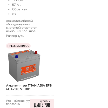
57
Ач.
Обратная
x
x
для автомобилей,
оборудованных
системой старт-стоп,
имеющих большое
количество
Развернуть
энергопотребителей,
работающих в такси или
с длительными
ПРЕМИУМ ПЛЮС
простоями, а также
систем ИПБ
Аккумулятор TITAN ASIA EFB
6СТ-70.0 VL B01
Уточняйте цену у
продавца