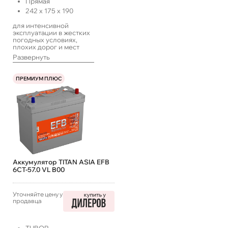
Прямая
242
x
175
x
190
для интенсивной
эксплуатации в жестких
погодных условиях,
плохих дорог и мест
хранения техники
Развернуть
транспорта.
ПРЕМИУМ ПЛЮС
Аккумулятор TITAN ASIA EFB
6СТ-57.0 VL B00
Уточняйте цену у
продавца
TUBOR