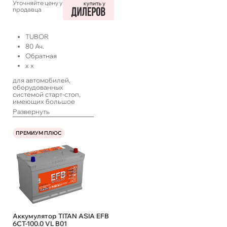
Уточняйте цену у
продавца
TUBOR
80
Ач.
Обратная
x
x
для автомобилей,
оборудованных
системой старт-стоп,
имеющих большое
количество
Развернуть
энергопотребителей,
работающих в такси или
с длительными
ПРЕМИУМ ПЛЮС
простоями, а также
систем ИПБ
Аккумулятор TITAN ASIA EFB
6СТ-100.0 VL B01