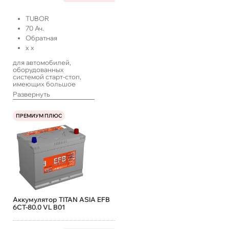
TUBOR
70
Ач.
Обратная
x
x
для автомобилей,
оборудованных
системой старт-стоп,
имеющих большое
количество
Развернуть
энергопотребителей,
работающих в такси или
с длительными
ПРЕМИУМ ПЛЮС
простоями, а также
систем ИПБ
Аккумулятор TITAN ASIA EFB
6СТ-80.0 VL B01