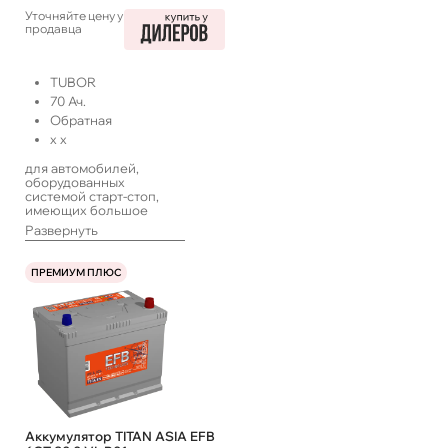
Уточняйте цену у
продавца
TUBOR
70
Ач.
Обратная
x
x
для автомобилей,
оборудованных
системой старт-стоп,
имеющих большое
количество
Развернуть
энергопотребителей,
работающих в такси или
с длительными
ПРЕМИУМ ПЛЮС
простоями, а также
систем ИПБ
Аккумулятор TITAN ASIA EFB