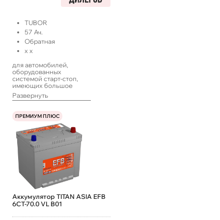
TUBOR
57
Ач.
Обратная
x
x
для автомобилей,
оборудованных
системой старт-стоп,
имеющих большое
количество
Развернуть
энергопотребителей,
работающих в такси или
с длительными
ПРЕМИУМ ПЛЮС
простоями, а также
систем ИПБ
Аккумулятор TITAN ASIA EFB
6СТ-70.0 VL B01