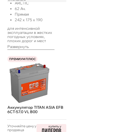
ARCTIC
62
Ач.
Прямая
242
x
175
x
190
для интенсивной
эксплуатации в жестких
погодных условиях,
плохих дорог и мест
хранения техники
Развернуть
транспорта.
ПРЕМИУМ ПЛЮС
Аккумулятор TITAN ASIA EFB
6СТ-57.0 VL B00
Уточняйте цену у
продавца