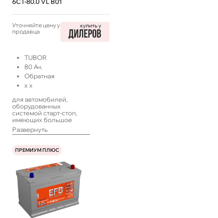
6СТ-80.0 VL B01
Уточняйте цену у
продавца
TUBOR
80
Ач.
Обратная
x
x
для автомобилей,
оборудованных
системой старт-стоп,
имеющих большое
количество
Развернуть
энергопотребителей,
работающих в такси или
с длительными
ПРЕМИУМ ПЛЮС
простоями, а также
систем ИПБ