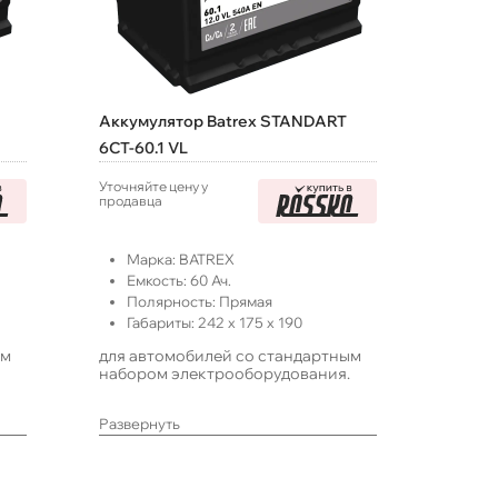
Аккумулятор Batrex STANDART
6СТ-60.1 VL
Уточняйте цену у
продавца
Марка:
BATREX
Емкость:
60
Ач.
Полярность:
Прямая
Габариты:
242
x
175
x
190
ым
для автомобилей со стандартным
набором электрооборудования.
Развернуть