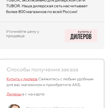
TUBOR, эксклюзивно для дилерской сети
TUBOR. Наша дилерская сеть насчитывает
более 800 магазинов по всей России!
Уточняйте цену у
продавца
Способы получения заказа
Купить у дилера
.
Свяжитесь с любым удобным
для вас магазином и приобретите АКБ.
Дилеры
в г.
на карте