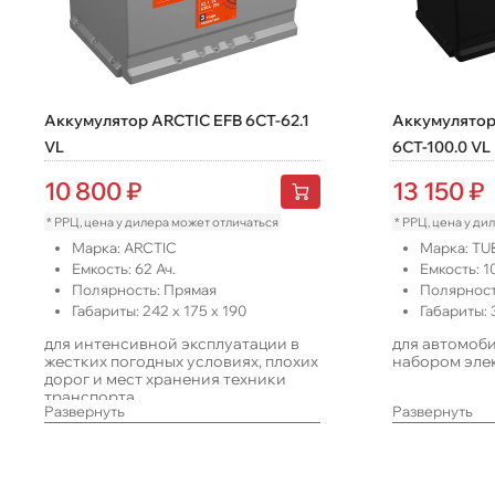
Аккумулятор ARCTIC EFB 6CT-62.1
Аккумулято
VL
6СТ-100.0 VL
10 800
₽
13 150
₽
* РРЦ, цена у дилера может отличаться
* РРЦ, цена у ди
Марка:
ARCTIC
Марка:
TU
Емкость:
62
Ач.
Емкость:
1
Полярность:
Прямая
Полярност
Габариты:
242
x
175
x
190
Габариты:
для интенсивной эксплуатации в
для автомоб
жестких погодных условиях, плохих
набором эле
дорог и мест хранения техники
транспорта.
Развернуть
Развернуть