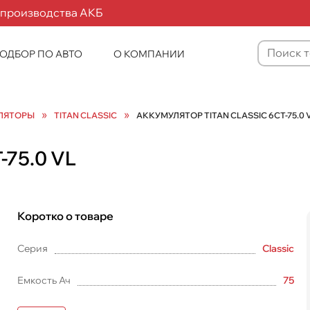
 производства АКБ
ОДБОР ПО АВТО
О КОМПАНИИ
Товаров
не
найдено
»
»
ЛЯТОРЫ
TITAN CLASSIC
АККУМУЛЯТОР TITAN CLASSIC 6СТ-75.0 
-75.0 VL
Коротко о товаре
Серия
Classic
Емкость Ач
75