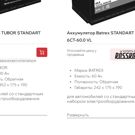
р TUBOR STANDART
Аккумулятор Batrex STANDART
6СТ-60.0 VL
Уточняйте цену у
продавца
лера может отличаться
BOR
Марка:
BATREX
00
Ач.
Емкость:
60
Ач.
ь:
Обратная
Полярность:
Обратная
352
x
175
x
190
Габариты:
242
x
175
x
190
илей со стандартным
для автомобилей со стандартн
ктрооборудования.
набором электрооборудования.
Развернуть