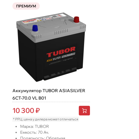
ПРЕМИУМ
Аккумулятор TUBOR ASIASILVER
6СТ-70.0 VL B01
10 300
₽
* РРЦ, цена у дилера может отличаться
Марка:
TUBOR
Емкость:
70
Ач.
Полярность:
Обратная