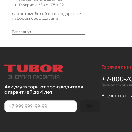
Габариты:
230
x
175
x
221
для автомобилей со стандартным
набором оборудования
Развернуть
Горячая лини
+7-800-70
Звонок с мобил
Аккумуляторы от производителя
с гарантией до 4 лет
Все контакт