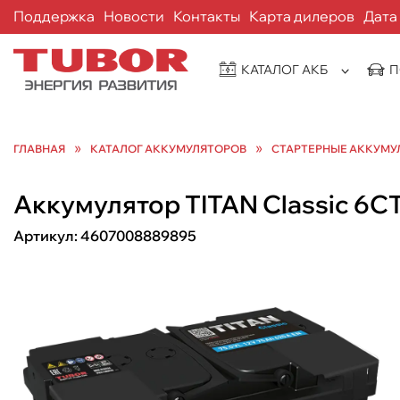
Поддержка
Новости
Контакты
Карта дилеров
Дата
КАТАЛОГ АКБ
П
»
»
ГЛАВНАЯ
КАТАЛОГ АККУМУЛЯТОРОВ
СТАРТЕРНЫЕ АККУМУ
Аккумулятор TITAN Classic 6СТ
Артикул:
4607008889895