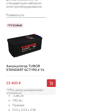
стандартным набором
электрооборудования.
Развернуть
ГРУЗОВЫЕ
Аккумулятор TUBOR
STANDART 6СТ-190.4 VL
23 400
₽
* РРЦ, цена у дилера может
отличаться
TUBOR
190
Ач.
Прямая
513
x
223
x
218