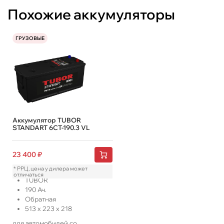
Похожие аккумуляторы
ГРУЗОВЫЕ
Аккумулятор TUBOR
STANDART 6СТ-190.3 VL
23 400
₽
* РРЦ, цена у дилера может
отличаться
TUBOR
190
Ач.
Обратная
513
x
223
x
218
для автомобилей со