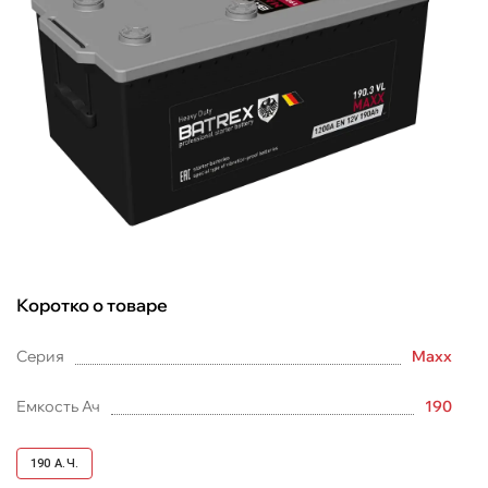
Коротко о товаре
Серия
Maxx
Емкость Ач
190
190
А.Ч.