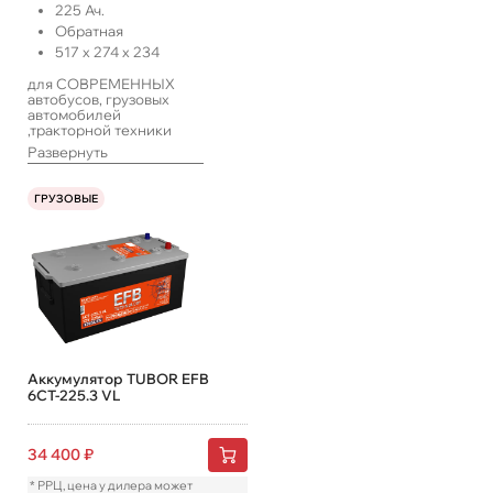
225
Ач.
Обратная
517
x
274
x
234
для СОВРЕМЕННЫХ
автобусов, грузовых
автомобилей
,тракторной техники
-оснащенных
Развернуть
расширенным набором
электрооборудования
ГРУЗОВЫЕ
Аккумулятор TUBOR EFB
6СТ-225.3 VL
34 400
₽
* РРЦ, цена у дилера может