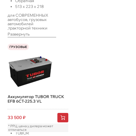
Обратная
513
x
223
x
218
для СОВРЕМЕННЫХ
автобусов, грузовых
автомобилей
,тракторной техники
-оснащенных
Развернуть
расширенным набором
электрооборудования
ГРУЗОВЫЕ
Аккумулятор TUBOR TRUCK
EFB 6СТ-225.3 VL
33 500
₽
* РРЦ, цена у дилера может
отличаться
TUBOR