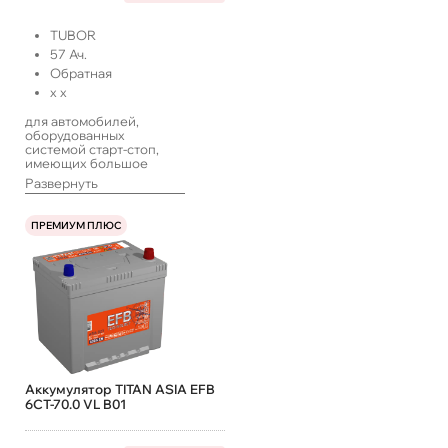
TUBOR
57
Ач.
Обратная
x
x
для автомобилей,
оборудованных
системой старт-стоп,
имеющих большое
количество
Развернуть
энергопотребителей,
работающих в такси или
с длительными
ПРЕМИУМ ПЛЮС
простоями, а также
систем ИПБ
Аккумулятор TITAN ASIA EFB
6СТ-70.0 VL B01