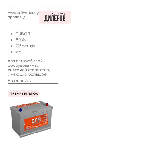
Уточняйте цену у
продавца
TUBOR
80
Ач.
Обратная
x
x
для автомобилей,
оборудованных
системой старт-стоп,
имеющих большое
количество
Развернуть
энергопотребителей,
работающих в такси или
с длительными
ПРЕМИУМ ПЛЮС
простоями, а также
систем ИПБ