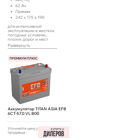
62
Ач.
Прямая
242
x
175
x
190
для интенсивной
эксплуатации в жестких
погодных условиях,
плохих дорог и мест
хранения техники
Развернуть
транспорта.
ПРЕМИУМ ПЛЮС
Аккумулятор TITAN ASIA EFB
6СТ-57.0 VL B00
Уточняйте цену у
продавца