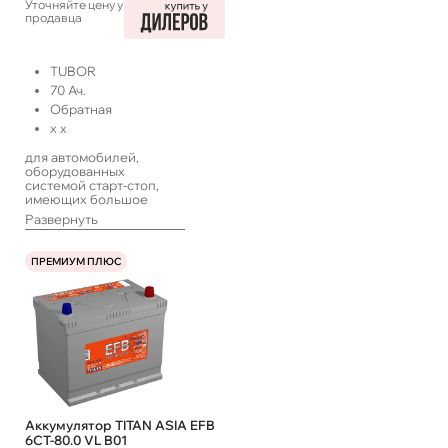
Уточняйте цену у
продавца
TUBOR
70
Ач.
Обратная
x
x
для автомобилей,
оборудованных
системой старт-стоп,
имеющих большое
количество
Развернуть
энергопотребителей,
работающих в такси или
с длительными
ПРЕМИУМ ПЛЮС
простоями, а также
систем ИПБ
Аккумулятор TITAN ASIA EFB
6СТ-80.0 VL B01