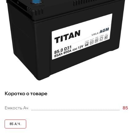
Коротко о товаре
Емкость Ач
85
85
А.Ч.