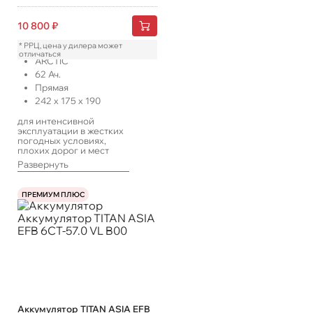
10 800
₽
* РРЦ, цена у дилера может
отличаться
ARCTIC
62
Ач.
Прямая
242
x
175
x
190
для интенсивной
эксплуатации в жестких
погодных условиях,
плохих дорог и мест
хранения техники
Развернуть
транспорта.
ПРЕМИУМ ПЛЮС
Аккумулятор TITAN ASIA EFB