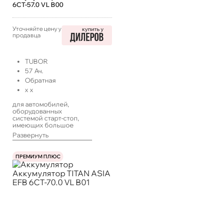
6СТ-57.0 VL B00
Уточняйте цену у
продавца
TUBOR
57
Ач.
Обратная
x
x
для автомобилей,
оборудованных
системой старт-стоп,
имеющих большое
количество
Развернуть
энергопотребителей,
работающих в такси или
с длительными
ПРЕМИУМ ПЛЮС
простоями, а также
систем ИПБ