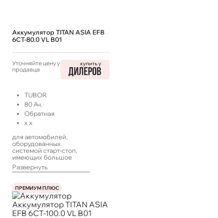
Аккумулятор TITAN ASIA EFB
6СТ-80.0 VL B01
Уточняйте цену у
продавца
TUBOR
80
Ач.
Обратная
x
x
для автомобилей,
оборудованных
системой старт-стоп,
имеющих большое
количество
Развернуть
энергопотребителей,
работающих в такси или
с длительными
ПРЕМИУМ ПЛЮС
простоями, а также
систем ИПБ