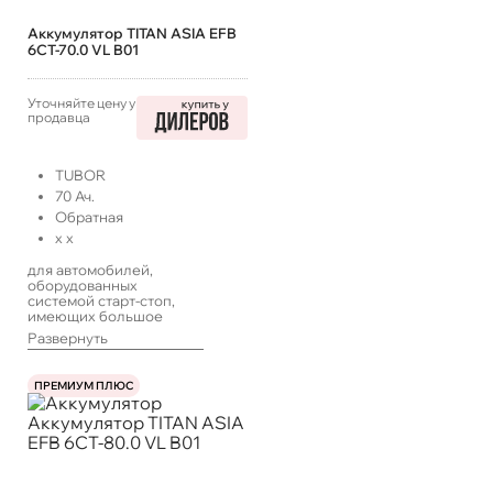
Аккумулятор TITAN ASIA EFB
6СТ-70.0 VL B01
Уточняйте цену у
продавца
TUBOR
70
Ач.
Обратная
x
x
для автомобилей,
оборудованных
системой старт-стоп,
имеющих большое
количество
Развернуть
энергопотребителей,
работающих в такси или
с длительными
ПРЕМИУМ ПЛЮС
простоями, а также
систем ИПБ