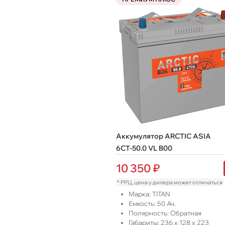
Аккумулятор ARCTIC ASIA
6СТ-50.0 VL B00
10 350
₽
* РРЦ, цена у дилера может отличаться
Марка:
TITAN
Емкость:
50
Ач.
Полярность:
Обратная
Габариты:
236
x
128
x
223