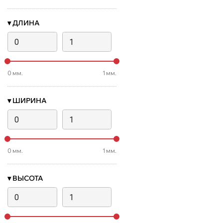
▾
ДЛИНА
0
мм.
1
мм.
▾
ШИРИНА
0
мм.
1
мм.
▾
ВЫСОТА