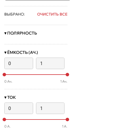
ВЫБРАНО:
ОЧИСТИТЬ ВСЕ
▾
ПОЛЯРНОСТЬ
▾
ЁМКОСТЬ (АЧ.)
0
Ач.
1
Ач.
▾
ТОК
0
А.
1
А.