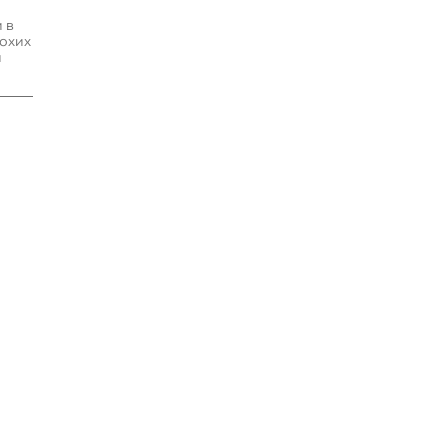
 в
лохих
и