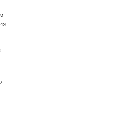
ом
ия
ю
о