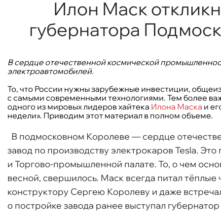
Илон Маск откликн
губернатора Подмоск
В сердце отечественной космической промышленност
электроавтомобилей.
То, что России нужны зарубежные инвестиции, общеиз
с самыми современными технологиями. Тем более важ
одного из мировых лидеров хайтека
Илона Маска
и ег
недели». Приводим этот материал в полном объеме.
В подмосковном Королеве — сердце отечестве
завод по производству электрокаров Tesla. Эт
и Торгово-промышленной палате. То, о чем осно
весной, свершилось. Маск всегда питал тёплые
конструктору Сергею Королеву и даже встреча
о постройке завода ранее выступал губернато