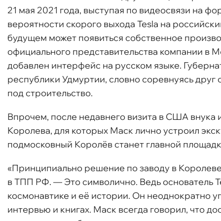
21 мая 2021 года, выступая по видеосвязи на ф
вероятности скорого выхода Tesla на российский
будущем может появиться собственное произво
официального представительства компании в Мос
добавлен интерфейс на русском языке. Губерна
республики Удмуртии, словно соревнуясь друг 
под строительство.
Впрочем, после недавнего визита в США внука 
Королева, для которых Маск лично устроил экс
подмосковный Королёв станет главной площадко
«Принципиально решение по заводу в Королеве
в ТПП РФ. — Это символично. Ведь основатель T
космонавтике и её истории. Он неоднократно у
интервью и книгах. Маск всегда говорил, что д