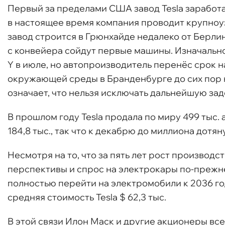
Первый за пределами США завод Tesla заработа
в настоящее время компания проводит крупноуз
завод строится в Грюнхайде недалеко от Берлин
с конвейера сойдут первые машины. Изначально
Y в июле, но автопроизводитель перенёс срок на
окружающей среды в Бранденбурге до сих пор н
означает, что нельзя исключать дальнейшую зад
В прошлом году Tesla продала по миру 499 тыс.
184,8 тыс., так что к декабрю до миллиона дотян
Несмотря на то, что за пять лет рост производст
перспективы и спрос на электрокары по-прежн
полностью перейти на электромобили к 2036 год
средняя стоимость Tesla $ 62,3 тыс.
В этой связи Илон Маск и другие акционеры вс