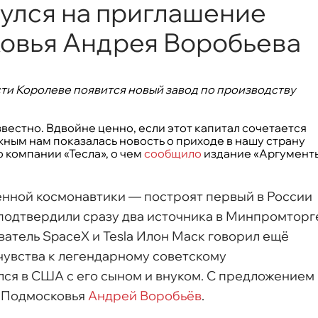
улся на приглашение
овья Андрея Воробьева
и Королеве появится новый завод по производству
вестно. Вдвойне ценно, если этот капитал сочетается
ным нам показалась новость о приходе в нашу страну
о компании «Тесла», о чем
сообщило
издание «Аргумент
нной космонавтики — построят первый в России
о подтвердили сразу два источника в Минпромторг
ватель SpaceX и Tesla Илон Маск говорил ещё
 чувства к легендарному советскому
лся в США с его сыном и внуком. С предложением
р Подмосковья
Андрей Воробьёв
.