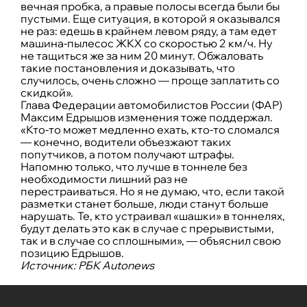
вечная пробка, а правые полосы всегда были бы
пустыми. Еще ситуация, в которой я оказывался
не раз: едешь в крайнем левом ряду, а там едет
машина-пылесос ЖКХ со скоростью 2 км/ч. Ну
не тащиться же за ним 20 минут. Обжаловать
такие постановления и доказывать, что
случилось, очень сложно — проще заплатить со
скидкой».
Глава Федерации автомобилистов России (ФАР)
Максим Едрышов изменения тоже поддержал.
«Кто-то может медленно ехать, кто-то сломался
— конечно, водители объезжают таких
попутчиков, а потом получают штрафы.
Напомню только, что лучше в тоннеле без
необходимости лишний раз не
перестраиваться. Но я не думаю, что, если такой
разметки станет больше, люди станут больше
нарушать. Те, кто устраивал «шашки» в тоннелях,
будут делать это как в случае с прерывистыми,
так и в случае со сплошными», — объяснил свою
позицию Едрышов.
Источник: РБК
Autonews